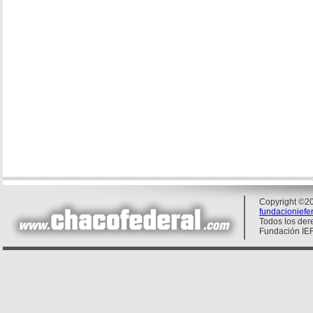
Copyright ©20
fundacionief
Todos los der
Fundación IE