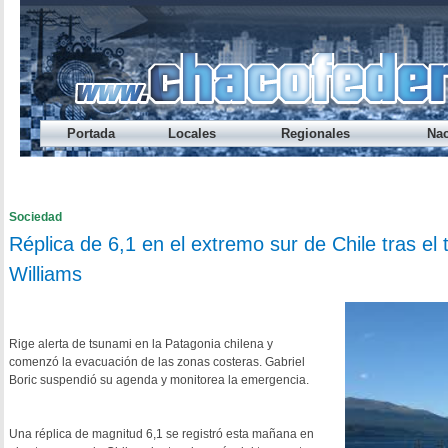
Portada
Locales
Regionales
Nac
Préstamo Express del Banco del Chaco te permite sacar hasta
Endeudamiento: nueve de cada diez jóvenes caen en mora ant
Cada vez alcanza menos: el ingreso disponible cayó otra vez
Los salarios registrados volvieron a perder contra la inflació
¿A qué hora se habilita el refuerzo salarial del Gobierno provi
Sociedad
Réplica de 6,1 en el extremo sur de Chile tras el
Williams
Rige alerta de tsunami en la Patagonia chilena y
comenzó la evacuación de las zonas costeras. Gabriel
Boric suspendió su agenda y monitorea la emergencia.
Una réplica de magnitud 6,1 se registró esta mañana en