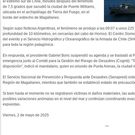
el extremo sur de Chile, minutos después del terremoto
de 7,5 grados que sacudió la ciudad de Puerto Williams,
ubicada en el archipiélago de Tierra del Fuego, en el
borde del estrecho de Magallanes.
Según supo Noticias Argentinas, el fenómeno se produjo a las 09:07 a unos 225 k
profundidad de 10 kilómetros, en cercanías del cabo de Hornos. El Centro Sism
del evento y el Servicio Hidrográfico y Oceanográfico de la Armada de Chile (SH
para toda la región patagónica.
En respuesta, el presidente Gabriel Boric suspendió su agenda y se trasladó al
emergencia junto al Comité para la Gestión del Riesgo de Desastres (Cogrid). “T
disposición”, indicó el mandatario, quien es oriundo de Punta Arenas, la ciudad 
El Servicio Nacional de Prevención y Respuesta ante Desastres (Senapred) orde
Región de Magallanes, mientras que también se estableció estado de precaución e
Si bien hasta el momento no se registraron víctimas ni daños materiales, las au
posibles variaciones anómalas en el nivel del mar y continúan coordinando eva
expuestas.
Viernes, 2 de mayo de 2025
...