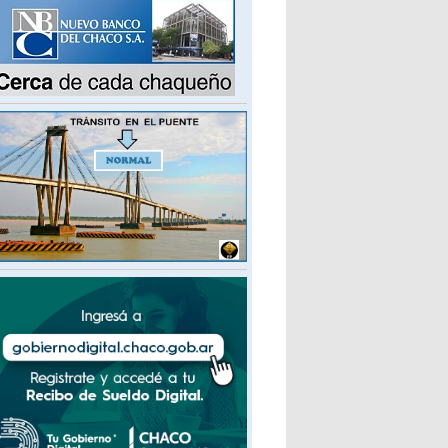
ácteos Verónica busca reabrir
unque debe 8 meses de sueldos y
uma 3.600 cheques sin fondos
 empresa mantiene en vilo la continuidad
boral de 600 personas y la indefinición derivó en
 intervención gremial, que va por un contrato de
són
l nuevo precio del dólar que prevén
asi 50 bancos y consultoras de la
ity y Wall Street
n el tipo de cambio mayorista contenido en
.500, analistas redefinieron sus cálculos para el
erre de año. Las claves del informe de
ocusEconomics