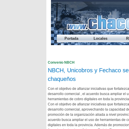
Portada
Locales
R
Préstamo Express del Banco del Chaco 
Endeudamiento: nueve de cada diez jóv
Cada vez alcanza menos: el ingreso dis
Los salarios registrados volvieron a pe
¿A qué hora se habilita el refuerzo sala
Convenio NBCH
NBCH, Unicobros y Fechaco sell
chaqueños
Con el objetivo de afianzar iniciativas que fortalezc
desarrollo comercial , el acuerdo busca ampliar el 
herramientas de cobro digitales en toda la provincia
Con el objetivo de afianzar iniciativas que fortalezc
desarrollo comercial, aprovechando la capacidad d
promoción de la organización aliada a nivel provinci
acuerdo busca ampliar el uso de herramientas de c
digitales en toda la provincia. Además de promocio