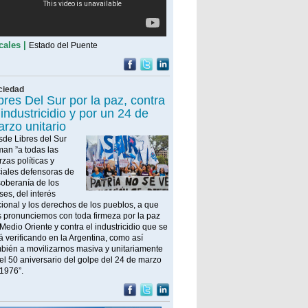
 desalojo exprés de inquilinos que no pagan
conomistas advierten que se
ecesita una "avalancha de pesos"
ara reactivar la economía
cales |
Estado del Puente
 falta de circulante impacta en la demanda, cae
 actividad productiva y los sectores industriales
claman medidas para evitar una recesión
MEV Easy3, MG3, Jac S2 y Kaiyi
ciedad
3 son los autos chinos más baratos
bres Del Sur por la paz, contra
el país
 industricidio y por un 24 de
rzo unitario
tre los 10 0km más accesibles, hay tres de
los que son chinos. Y uno es 100 por ciento
de Libres del Sur
éctrico. Los precios apenas superan los 32
llones de pesos
man ”a todas las
ilei aterrizó en Ecuador para sellar
rzas políticas y
lianzas y después asistirá al
iales defensoras de
raspaso de mando en Colombia
soberanía de los
ses, del interés
rante su paso por Ecuador, el presidente
ional y los derechos de los pueblos, a que
gentino mantiene encuentros clave y avanza en
 cooperación bilateral antes de su visita a
 pronunciemos con toda firmeza por la paz
olombia
Medio Oriente y contra el industricidio que se
0 barrios más caros y más baratos
á verificando en la Argentina, como así
e Buenos Aires para alquilar un
bién a movilizarnos masiva y unitariamente
epartamento 3 ambientes
el 50 aniversario del golpe del 24 de marzo
1976”.
r qué son los más buscados hoy en Buenos
res. Cómo influyen el factor expensas, las
scotas y qué tener en cuenta al firmar un nuevo
ntrato .