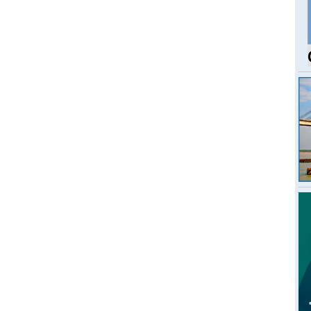
L
a
s
La
la
la
fa
E
c
C
Co
$1
ci
F