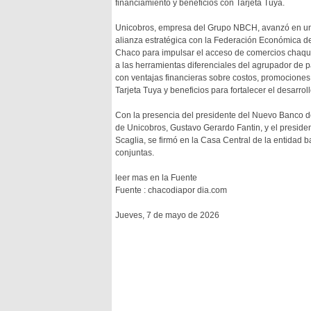
financiamiento y beneficios con Tarjeta Tuya.
Unicobros, empresa del Grupo NBCH, avanzó en u
alianza estratégica con la Federación Económica d
Chaco para impulsar el acceso de comercios chaq
a las herramientas diferenciales del agrupador de 
con ventajas financieras sobre costos, promociones
Tarjeta Tuya y beneficios para fortalecer el desarrol
Con la presencia del presidente del Nuevo Banco del
de Unicobros, Gustavo Gerardo Fantin, y el preside
Scaglia, se firmó en la Casa Central de la entidad b
conjuntas.
leer mas en la Fuente
Fuente : chacodiapor dia.com
Jueves, 7 de mayo de 2026