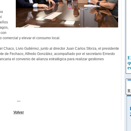
na
el
ueños
pagos,
 con
lo comercial y elevar el consumo local.
 Chaco, Livio Gutiérrez, junto al director Juan Carlos Sforza, el presidente
nte de Fechaco, Alfredo González, acompañado por el secretario Ernesto
E
ancaria el convenio de alianza estratégica para realizar gestiones
q
e
El
de
Fu
po
E
R
e
e
...
En
(R
ex
Volver
E
q
e