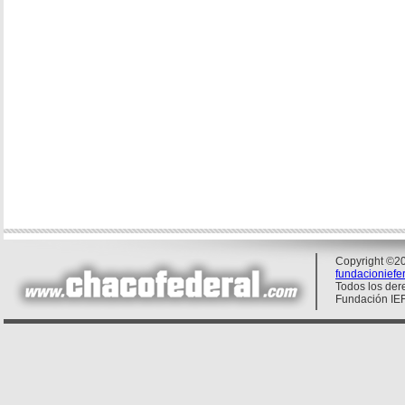
Copyright ©20
fundacionief
Todos los der
Fundación IE