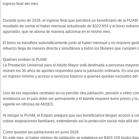
ingreso final del mes.
Durante junio de 2026, el ingreso final que percibirá un beneficiario de la PU
resultado de sumar el haber mensual actualizado de $322.654 y el bono extraord
aguinaldo, que se abona de manera adicional en el mismo mes.
El bono se transfiere automáticamente junto al haber mensual y no requiere gestión
refuerzo llega de manera directa y simultánea a todos los titulares que cumplen
Quiénes reciben la PUAM
La Prestación Universal para el Adulto Mayor está destinada a personas mayore
reúnen los 30 años de aportes requeridos para la jubilación ordinaria. Es una pr
un ingreso mínimo y acceso a servicios básicos a quienes quedan excluidos del ré
Uno de los requisitos centrales es no percibir otra jubilación, pensión o retiro c
residencia en el país debe ser permanente y el trámite requiere turno previo y 
vigente en oficinas de ANSES.
Al otorgar la PUAM, el Estado asegura que sus beneficiarios tengan acceso a c
cobrar asignaciones familiares, extendiendo así la protección social más allá d
Cómo quedan las jubilaciones en junio 2026
En este mes, el haber mínimo de jubilación se establece en $403.318 brutos tras