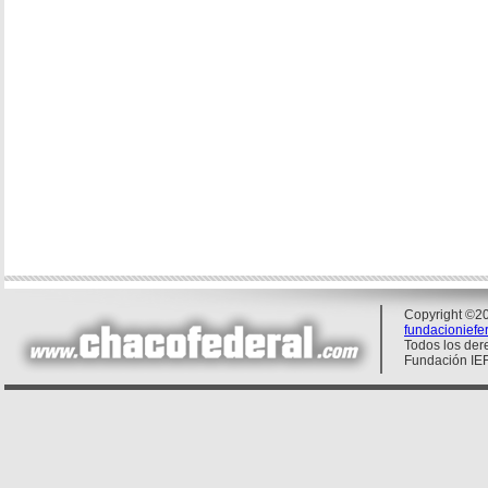
Copyright ©20
fundacionief
Todos los der
Fundación IE