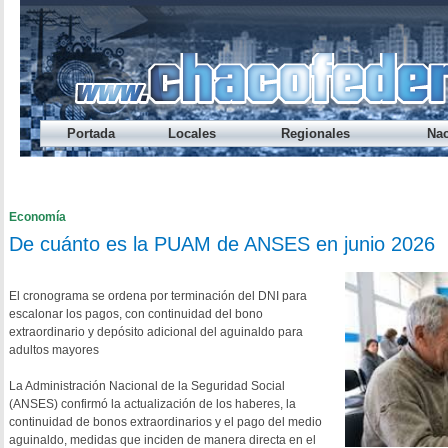
Portada
Locales
Regionales
Nac
Préstamo Express del Banco del Chaco te permite sacar hasta
Endeudamiento: nueve de cada diez jóvenes caen en mora ant
Cada vez alcanza menos: el ingreso disponible cayó otra vez
Los salarios registrados volvieron a perder contra la inflació
¿A qué hora se habilita el refuerzo salarial del Gobierno provi
Economía
De cuánto es la PUAM de ANSES en junio 2026
El cronograma se ordena por terminación del DNI para
escalonar los pagos, con continuidad del bono
extraordinario y depósito adicional del aguinaldo para
adultos mayores
La Administración Nacional de la Seguridad Social
(ANSES) confirmó la actualización de los haberes, la
continuidad de bonos extraordinarios y el pago del medio
aguinaldo, medidas que inciden de manera directa en el