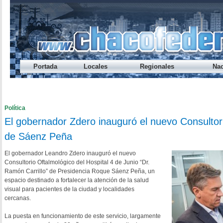
Portada
Locales
Regionales
Nac
Préstamo Express del Banco del Chaco te permite sacar hasta
Endeudamiento: nueve de cada diez jóvenes caen en mora ant
Cada vez alcanza menos: el ingreso disponible cayó otra vez
Los salarios registrados volvieron a perder contra la inflació
¿A qué hora se habilita el refuerzo salarial del Gobierno provi
Política
El gobernador Zdero inauguró el nuevo Consultori
de Sáenz Peña
El gobernador Leandro Zdero inauguró el nuevo
Consultorio Oftalmológico del Hospital 4 de Junio “Dr.
Ramón Carrillo” de Presidencia Roque Sáenz Peña, un
espacio destinado a fortalecer la atención de la salud
visual para pacientes de la ciudad y localidades
cercanas.
La puesta en funcionamiento de este servicio, largamente