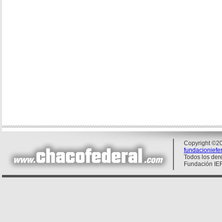
Copyright ©20
fundacionief
Todos los der
Fundación IE