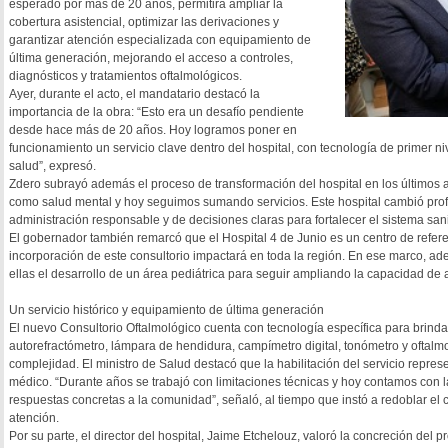
esperado por más de 20 años, permitirá ampliar la
cobertura asistencial, optimizar las derivaciones y
garantizar atención especializada con equipamiento de
última generación, mejorando el acceso a controles,
diagnósticos y tratamientos oftalmológicos.
Ayer, durante el acto, el mandatario destacó la
importancia de la obra: “Esto era un desafío pendiente
desde hace más de 20 años. Hoy logramos poner en
funcionamiento un servicio clave dentro del hospital, con tecnología de primer n
salud”, expresó.
Zdero subrayó además el proceso de transformación del hospital en los último
como salud mental y hoy seguimos sumando servicios. Este hospital cambió pro
administración responsable y de decisiones claras para fortalecer el sistema sani
El gobernador también remarcó que el Hospital 4 de Junio es un centro de referenc
incorporación de este consultorio impactará en toda la región. En ese marco, ad
ellas el desarrollo de un área pediátrica para seguir ampliando la capacidad de 
Un servicio histórico y equipamiento de última generación
El nuevo Consultorio Oftalmológico cuenta con tecnología específica para brindar
autorefractómetro, lámpara de hendidura, campímetro digital, tonómetro y oftalmo
complejidad. El ministro de Salud destacó que la habilitación del servicio repre
médico. “Durante años se trabajó con limitaciones técnicas y hoy contamos con 
respuestas concretas a la comunidad”, señaló, al tiempo que instó a redoblar el
atención.
Por su parte, el director del hospital, Jaime Etchelouz, valoró la concreción del pr