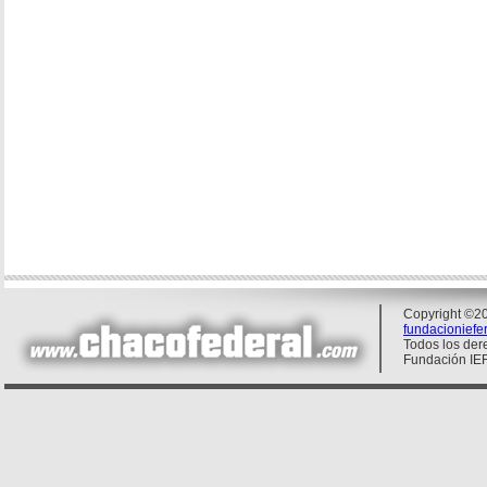
Copyright ©20
fundacionief
Todos los der
Fundación IE