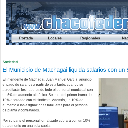
Portada
Locales
Regionales
Nac
Préstamo Express del Banco del Chaco te permite sacar hasta
Endeudamiento: nueve de cada diez jóvenes caen en mora ant
Cada vez alcanza menos: el ingreso disponible cayó otra vez
Los salarios registrados volvieron a perder contra la inflació
¿A qué hora se habilita el refuerzo salarial del Gobierno provi
Sociedad
El Municipio de Machagai liquida salarios con u
El intendente de Machagai, Juan Manuel García, anunció
el pago de salarios a partir de esta tarde, cuando se
acreditarán los haberes de todo el personal municipal con
un 5% de aumento al básico. Se trata del primer tramo del
10% acordado con el sindicato. Además, un 10% de
aumento a las asignaciones familiares para el personal
de planta y contratados.
Por su parte el personal jornalizado cobrará con un 10%
de aumento en una sola cuota.