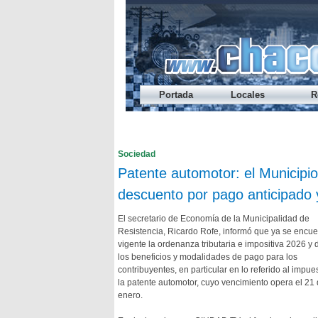
Portada
Locales
R
Préstamo Express del Banco del Chaco 
Endeudamiento: nueve de cada diez jóv
Cada vez alcanza menos: el ingreso dis
Los salarios registrados volvieron a pe
¿A qué hora se habilita el refuerzo sala
Sociedad
Patente automotor: el Municipi
descuento por pago anticipado 
El secretario de Economía de la Municipalidad de
Resistencia, Ricardo Rofe, informó que ya se encue
vigente la ordenanza tributaria e impositiva 2026 y 
los beneficios y modalidades de pago para los
contribuyentes, en particular en lo referido al impue
la patente automotor, cuyo vencimiento opera el 21
enero.