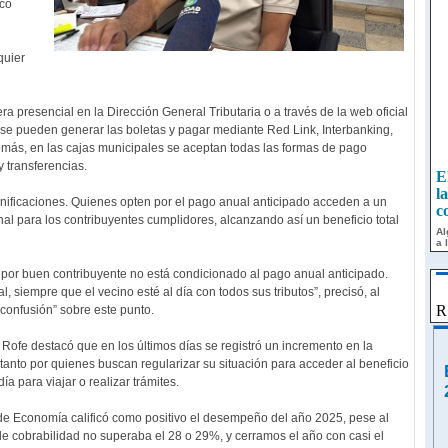
icó
quier
a presencial en la Dirección General Tributaria o a través de la web oficial
 se pueden generar las boletas y pagar mediante Red Link, Interbanking,
emás, en las cajas municipales se aceptan todas las formas de pago
y transferencias.
E
l
c
ificaciones. Quienes opten por el pago anual anticipado acceden a un
l para los contribuyentes cumplidores, alcanzando así un beneficio total
Al
a 
po
M
o por buen contribuyente no está condicionado al pago anual anticipado.
m
, siempre que el vecino esté al día con todos sus tributos”, precisó, al
r
R
confusión” sobre este punto.
La
te
la
Rofe destacó que en los últimos días se registró un incremento en la
ag
nto por quienes buscan regularizar su situación para acceder al beneficio
L
a para viajar o realizar trámites.
f
Tr
 de Economía calificó como positivo el desempeño del año 2025, pese al
pa
la
e cobrabilidad no superaba el 28 o 29%, y cerramos el año con casi el