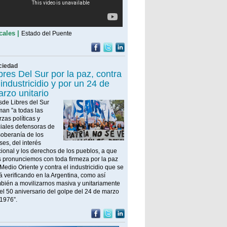
l Gobierno reconfigura su agenda
ras una serie de derrotas
 secretaria presidencial abrió un reclamo
sivo, con cuestionamientos hacia Sturzenegger,
cales |
Estado del Puente
puto y Bullrich. "¿Cuándo habrá resultados?",
criminó
acundo Moyano reapareció tras el
scándalo con Candela Arizaga:
ublicó una foto con un rosario
ciedad
bres Del Sur por la paz, contra
 dirigente sindical publicó una imagen con un
 industricidio y por un 24 de
sario tras permanecer varios días en silencio
spués del episodio con su pareja en Belgrano
rzo unitario
a marca de yerba que más
de Libres del Sur
onsumen los argentinos y cuáles
man ”a todas las
ompletan el ranking
rzas políticas y
iales defensoras de
 el acumulado de los primeros meses, una
rca vendió 25,1 millones de kilos de yerba en
soberanía de los
 mercado interno, apenas por delante de su
ses, del interés
guidor
ional y los derechos de los pueblos, a que
o hay inocencia fiscal que valga y
 pronunciemos con toda firmeza por la paz
RCA dispara nuevas inspecciones
Medio Oriente y contra el industricidio que se
ibutaristas advierten una nueva ola de
á verificando en la Argentina, como así
specciones con la mira puesta en quienes ya
bién a movilizarnos masiva y unitariamente
gresaron al régimen simplificado del Impuesto a
s Ganancias
el 50 aniversario del golpe del 24 de marzo
1976”.