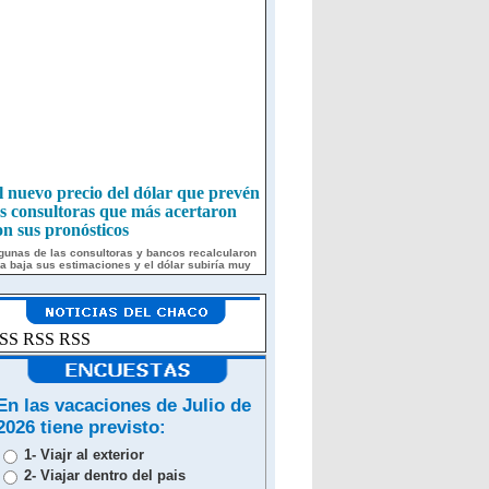
l nuevo precio del dólar que prevén
as consultoras que más acertaron
on sus pronósticos
gunas de las consultoras y bancos recalcularon
la baja sus estimaciones y el dólar subiría muy
r debajo de la inflación este año
ilei pide a México que compren
ás alimentos argentinos para
eabrir el mercado de autos
SS RSS RSS
 negociación entre ambos países impacta a
rminales y autopartistas argentinas, en medio de
 presión por ampliar exportaciones
roindustriales
En las vacaciones de Julio de
ionel despidió a su padre junto a
amiliares y amigos en Rosario
2026 tiene previsto:
as conocer la noticia del fallecimiento de su
1- Viajr al exterior
dre, Messi llegó a su ciudad natal este sábado a
 noche en su avión privado
2- Viajar dentro del pais