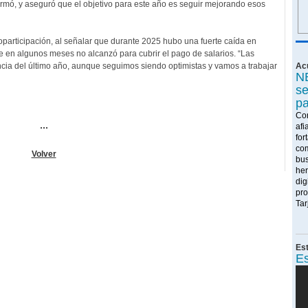
D
irmó, y aseguró que el objetivo para este año es seguir mejorando esos
f
e
participación, al señalar que durante 2025 hubo una fuerte caída en
Es
ga
e en algunos meses no alcanzó para cubrir el pago de salarios. “Las
tr
so
cia del último año, aunque seguimos siendo optimistas y vamos a trabajar
Ac
N
E
se
u
d
pa
Con
Co
...
bu
afi
Pa
for
ac
com
H
Volver
bus
u
her
m
dig
Ll
pro
un
Tar
pa
pr
D
m
Es
f
Es
Es
in
an
co
K