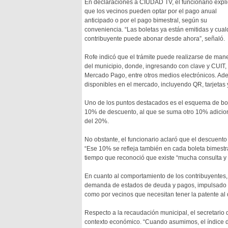
En declaraciones a CIUDAD TV, el funcionario expl
que los vecinos pueden optar por el pago anual
anticipado o por el pago bimestral, según su
conveniencia. “Las boletas ya están emitidas y cual
contribuyente puede abonar desde ahora”, señaló.
Rofe indicó que el trámite puede realizarse de maner
del municipio, donde, ingresando con clave y CUIT,
Mercado Pago, entre otros medios electrónicos. Ad
disponibles en el mercado, incluyendo QR, tarjetas 
Uno de los puntos destacados es el esquema de bon
10% de descuento, al que se suma otro 10% adiciona
del 20%.
No obstante, el funcionario aclaró que el descuent
“Ese 10% se refleja también en cada boleta bimestral
tiempo que reconoció que existe “mucha consulta y 
En cuanto al comportamiento de los contribuyentes, 
demanda de estados de deuda y pagos, impulsado ta
como por vecinos que necesitan tener la patente al dí
Respecto a la recaudación municipal, el secretario
contexto económico. “Cuando asumimos, el índice d