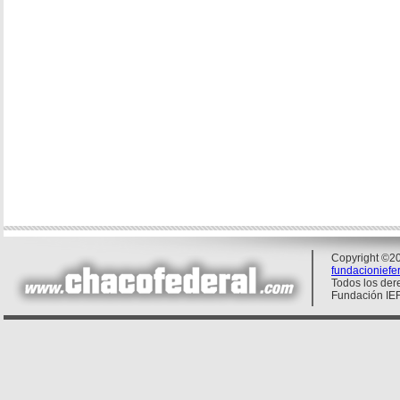
Copyright ©20
fundacionief
Todos los der
Fundación IE