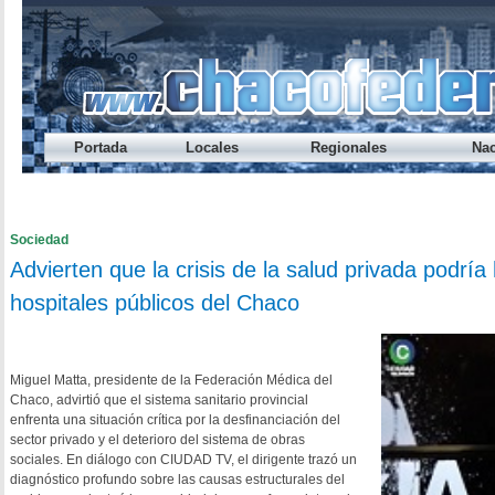
Portada
Locales
Regionales
Nac
Préstamo Express del Banco del Chaco te permite sacar hasta
Endeudamiento: nueve de cada diez jóvenes caen en mora ant
Cada vez alcanza menos: el ingreso disponible cayó otra vez
Los salarios registrados volvieron a perder contra la inflació
¿A qué hora se habilita el refuerzo salarial del Gobierno provi
Sociedad
Advierten que la crisis de la salud privada podría
hospitales públicos del Chaco
Miguel Matta, presidente de la Federación Médica del
Chaco, advirtió que el sistema sanitario provincial
enfrenta una situación crítica por la desfinanciación del
sector privado y el deterioro del sistema de obras
sociales. En diálogo con CIUDAD TV, el dirigente trazó un
diagnóstico profundo sobre las causas estructurales del