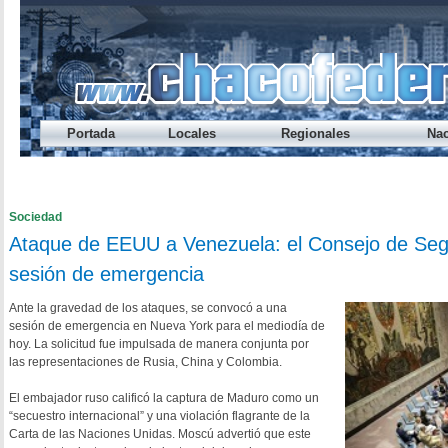
Portada
Locales
Regionales
Nac
Préstamo Express del Banco del Chaco te permite sacar hasta
Endeudamiento: nueve de cada diez jóvenes caen en mora ant
Cada vez alcanza menos: el ingreso disponible cayó otra vez
Los salarios registrados volvieron a perder contra la inflació
¿A qué hora se habilita el refuerzo salarial del Gobierno provi
Sociedad
Ataque de EEUU a Venezuela: el Consejo de Seg
sesión de emergencia
Ante la gravedad de los ataques, se convocó a una
sesión de emergencia en Nueva York para el mediodía de
hoy. La solicitud fue impulsada de manera conjunta por
las representaciones de Rusia, China y Colombia.
El embajador ruso calificó la captura de Maduro como un
“secuestro internacional” y una violación flagrante de la
Carta de las Naciones Unidas. Moscú advertió que este