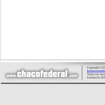
Copyright ©20
fundacionief
Todos los der
Fundación IE