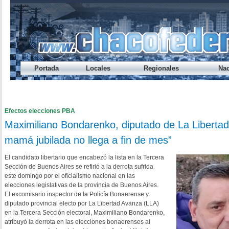
Portada
Locales
Regionales
Nac
Préstamo Express del Banco del Chaco te permite sacar hasta
Endeudamiento: nueve de cada diez jóvenes caen en mora ant
Cada vez alcanza menos: el ingreso disponible cayó otra vez
Los salarios registrados volvieron a perder contra la inflació
¿A qué hora se habilita el refuerzo salarial del Gobierno provi
Efectos elecciones PBA
Maximiliano Bondarenko, diputado de La Libertad A
mamá jubilada no llega a fin de mes”
El candidato libertario que encabezó la lista en la Tercera
Sección de Buenos Aires se refirió a la derrota sufrida
este domingo por el oficialismo nacional en las
elecciones legislativas de la provincia de Buenos Aires.
El excomisario inspector de la Policía Bonaerense y
diputado provincial electo por La Libertad Avanza (LLA)
en la Tercera Sección electoral, Maximiliano Bondarenko,
atribuyó la derrota en las elecciones bonaerenses al