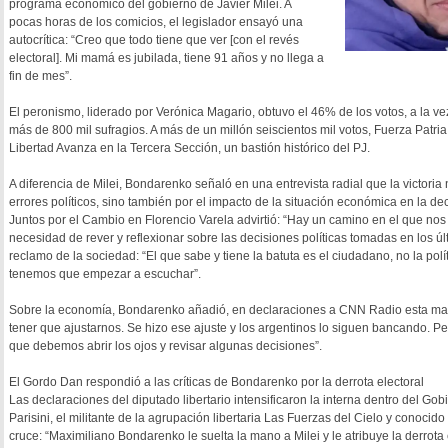
programa económico del gobierno de Javier Milei. A
pocas horas de los comicios, el legislador ensayó una
autocrítica: “Creo que todo tiene que ver [con el revés
electoral]. Mi mamá es jubilada, tiene 91 años y no llega a
fin de mes”.
El peronismo, liderado por Verónica Magario, obtuvo el 46% de los votos, a la vez
más de 800 mil sufragios. A más de un millón seiscientos mil votos, Fuerza Patri
Libertad Avanza en la Tercera Sección, un bastión histórico del PJ.
A diferencia de Milei, Bondarenko señaló en una entrevista radial que la victoria 
errores políticos, sino también por el impacto de la situación económica en la d
Juntos por el Cambio en Florencio Varela advirtió: “Hay un camino en el que no
necesidad de rever y reflexionar sobre las decisiones políticas tomadas en los 
reclamo de la sociedad: “El que sabe y tiene la batuta es el ciudadano, no la pol
tenemos que empezar a escuchar”.
Sobre la economía, Bondarenko añadió, en declaraciones a CNN Radio esta mañ
tener que ajustarnos. Se hizo ese ajuste y los argentinos lo siguen bancando. 
que debemos abrir los ojos y revisar algunas decisiones”.
El Gordo Dan respondió a las críticas de Bondarenko por la derrota electoral
Las declaraciones del diputado libertario intensificaron la interna dentro del Gob
Parisini, el militante de la agrupación libertaria Las Fuerzas del Cielo y conocid
cruce: “Maximiliano Bondarenko le suelta la mano a Milei y le atribuye la derrot