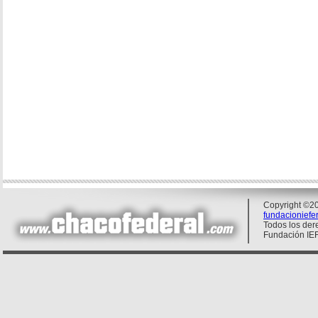
Copyright ©20
fundacionief
Todos los der
Fundación IE