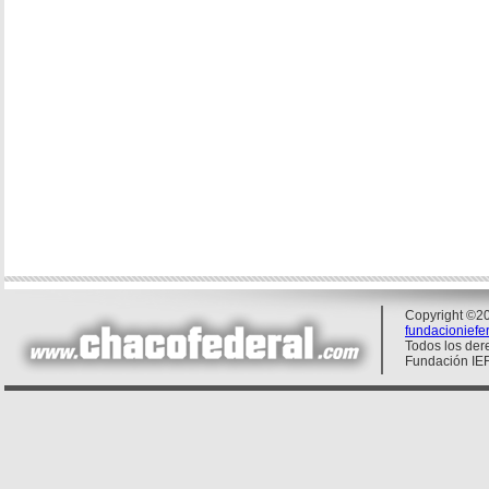
Copyright ©20
fundacionief
Todos los der
Fundación IE