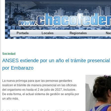
Portada
Locales
Regionales
Nac
Préstamo Express del Banco del Chaco te permite sacar hasta
Endeudamiento: nueve de cada diez jóvenes caen en mora ant
Cada vez alcanza menos: el ingreso disponible cayó otra vez
Los salarios registrados volvieron a perder contra la inflació
¿A qué hora se habilita el refuerzo salarial del Gobierno provi
Sociedad
ANSES extiende por un año el trámite presencial p
por Embarazo
La nueva prórroga para que las personas gestantes
realicen el trámite de manera presencial en las oficinas
del organismo es hasta el 2 de julio de 2027, inclusive.
De esta forma, el actual sistema de gestión se amplía por
un año más.